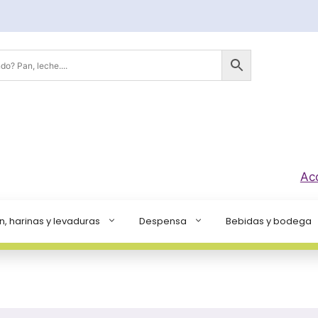
Ac
n, harinas y levaduras
Despensa
Bebidas y bodega