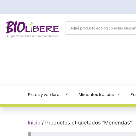
Saltar
al
contenido
Frutas y verduras
Alimentos frescos
Pa
Inicio
/ Productos etiquetados “Meriendas”