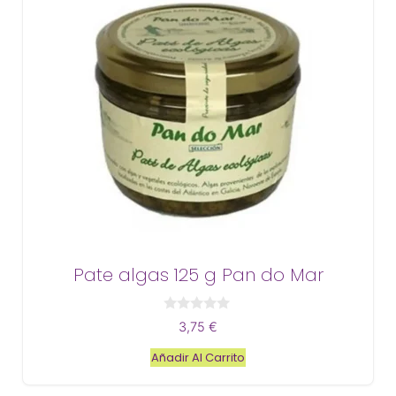
Pate algas 125 g Pan do Mar
0
3,75
€
d
e
Añadir Al Carrito
5