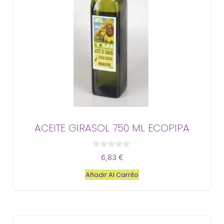
ACEITE GIRASOL 750 ML ECOPIPA
0
6,83
€
d
e
Añadir Al Carrito
5