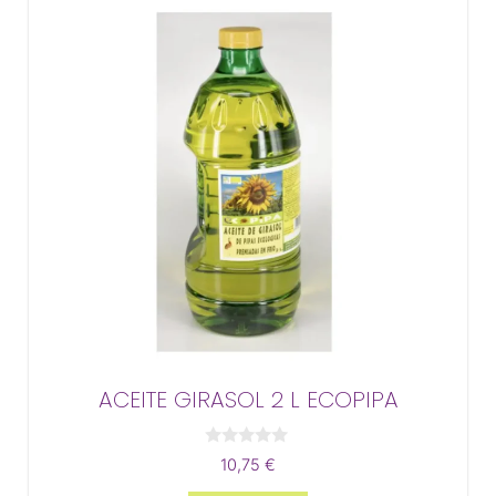
ACEITE GIRASOL 2 L ECOPIPA
0
10,75
€
d
e