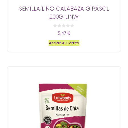
SEMILLA LINO CALABAZA GIRASOL
200G LINW
0
5,47
€
d
e
Añadir Al Carrito
5