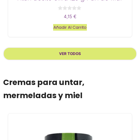
0
4,15
€
d
e
Añadir Al Carrito
5
VER TODOS
Cremas para untar,
mermeladas y miel