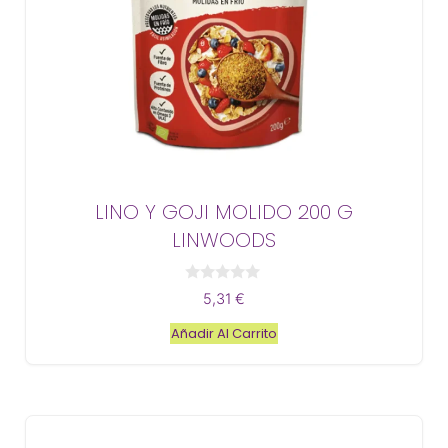
LINO Y GOJI MOLIDO 200 G
LINWOODS
0
5,31
€
d
e
Añadir Al Carrito
5