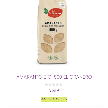
AMARANTO BIO, 500 EL GRANERO
0
3,26
€
d
e
Añadir Al Carrito
5