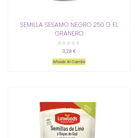
SEMILLA SESAMO NEGRO 250 G EL
GRANERO
0
3,28
€
d
e
Añadir Al Carrito
5