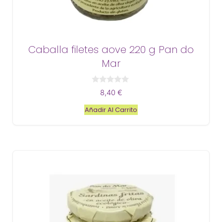
Caballa filetes aove 220 g Pan do
Mar
0
8,40
€
d
e
Añadir Al Carrito
5