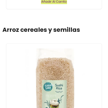
Añadir Al Carrito
5
Arroz cereales y semillas