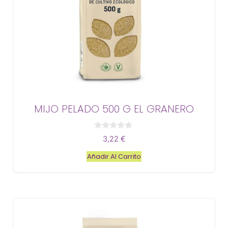
MIJO PELADO 500 G EL GRANERO
0
3,22
€
d
e
Añadir Al Carrito
5