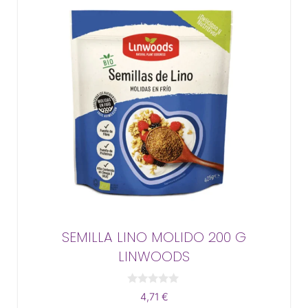
SEMILLA LINO MOLIDO 200 G
LINWOODS
0
4,71
€
d