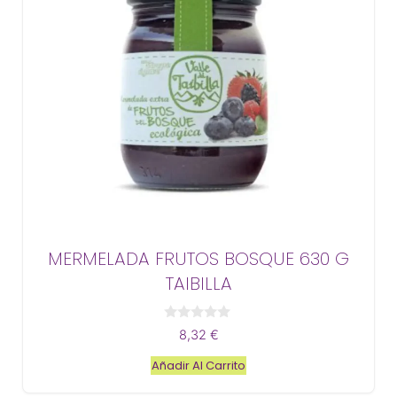
MERMELADA FRUTOS BOSQUE 630 G
TAIBILLA
0
8,32
€
d
e
Añadir Al Carrito
5