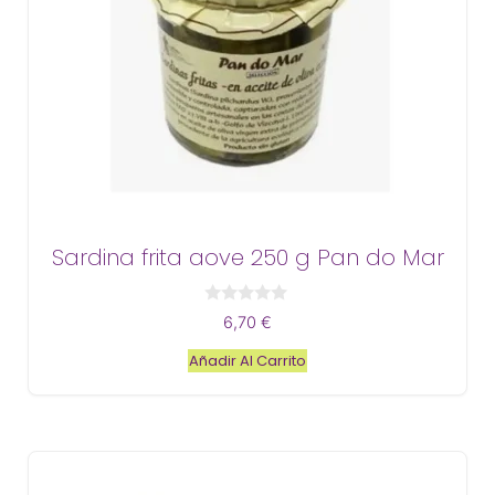
Sardina frita aove 250 g Pan do Mar
0
6,70
€
d
e
Añadir Al Carrito
5