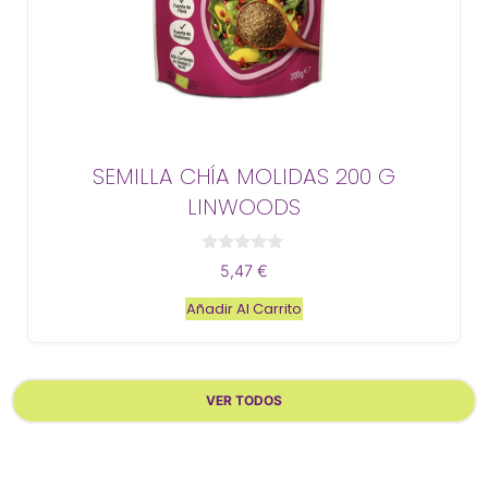
SEMILLA CHÍA MOLIDAS 200 G
LINWOODS
0
5,47
€
d
e
Añadir Al Carrito
5
VER TODOS