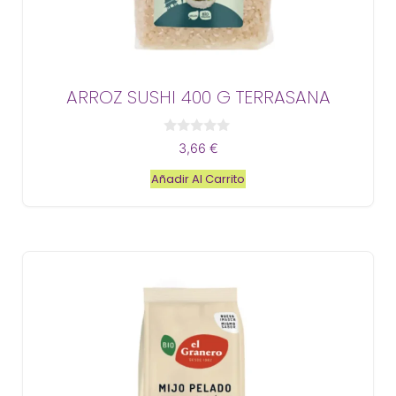
ARROZ SUSHI 400 G TERRASANA
0
3,66
€
d
e
Añadir Al Carrito
5