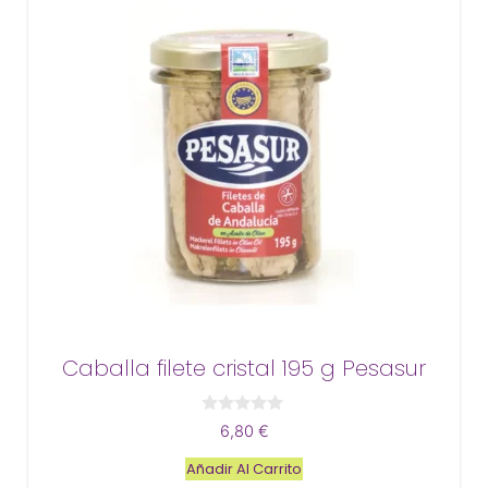
Caballa filete cristal 195 g Pesasur
0
6,80
€
d
e
Añadir Al Carrito
5