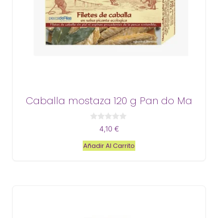
Caballa mostaza 120 g Pan do Ma
0
4,10
€
d
e
Añadir Al Carrito
5