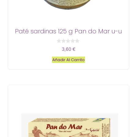
Paté sardinas 125 g Pan do Mar u-u
0
3,60
€
d
e
Añadir Al Carrito
5