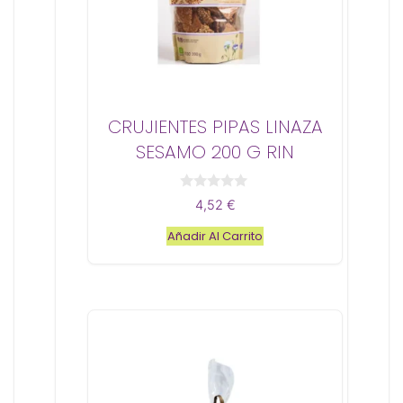
CRUJIENTES PIPAS LINAZA
SESAMO 200 G RIN
0
4,52
€
d
e
Añadir Al Carrito
5