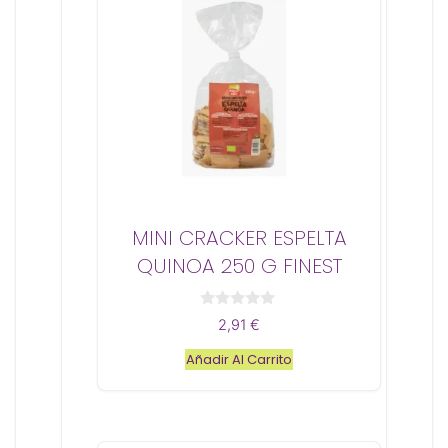
MINI CRACKER ESPELTA
QUINOA 250 G FINEST
0
2,91
€
d
e
Añadir Al Carrito
5