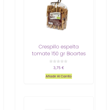
Crespillo espelta
tomate 150 gr Bioartes
0
3,75
€
d
e
Añadir Al Carrito
5