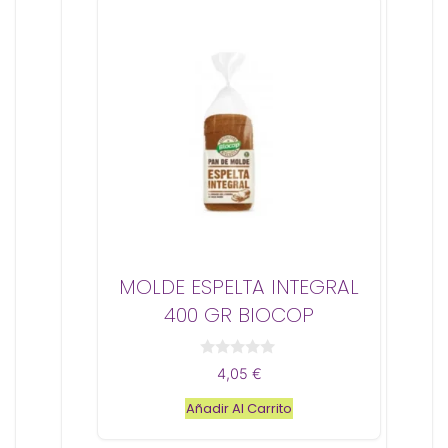
MOLDE ESPELTA INTEGRAL
400 GR BIOCOP
0
4,05
€
d
e
Añadir Al Carrito
5