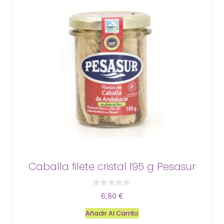
Caballa filete cristal 195 g Pesasur
0
6,80
€
d
e
Añadir Al Carrito
5