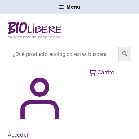
Saltar
Menu
al
contenido
Carrito
Acceder