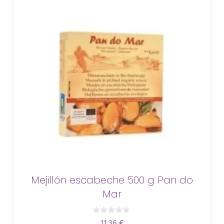
Mejillón escabeche 500 g Pan do
Mar
0
11,36
€