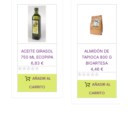
ACEITE GIRASOL
ALMIDÓN DE
750 ML ECOPIPA
TAPIOCA 800 G
6,83
€
BIOARTESA
4,46
€
0
AÑADIR AL
d
0
e
AÑADIR AL
d
5
CARRITO
e
5
CARRITO