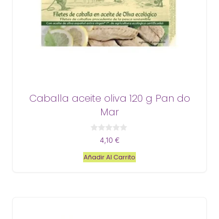
Caballa aceite oliva 120 g Pan do
Mar
0
4,10
€
d
e
Añadir Al Carrito
5