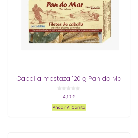
Caballa mostaza 120 g Pan do Ma
0
4,10
€
d
e
Añadir Al Carrito
5