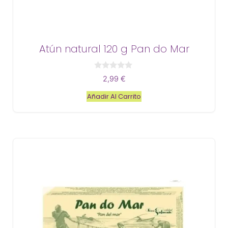
Atún natural 120 g Pan do Mar
0
2,99
€
d
e
Añadir Al Carrito
5