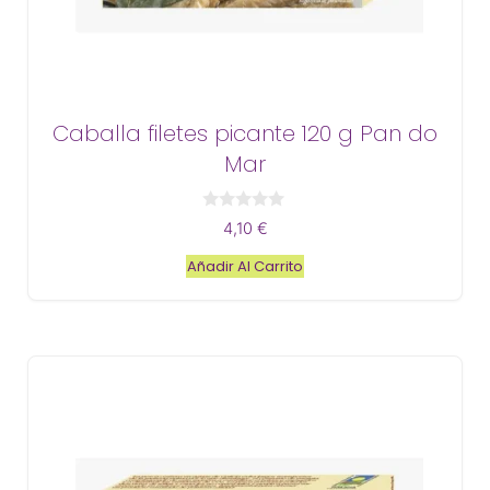
Caballa filetes picante 120 g Pan do
Mar
0
4,10
€
d
e
Añadir Al Carrito
5