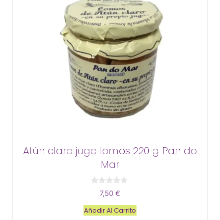
Atún claro jugo lomos 220 g Pan do
Mar
0
7,50
€
d
e
Añadir Al Carrito
5