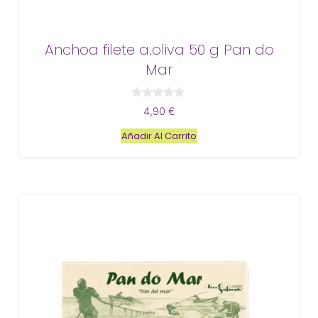
Anchoa filete a.oliva 50 g Pan do
Mar
0
4,90
€
d
e
Añadir Al Carrito
5