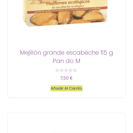
Mejillón grande escabeche 115 g
Pan do M
0
7,50
€
d
e
Añadir Al Carrito
5