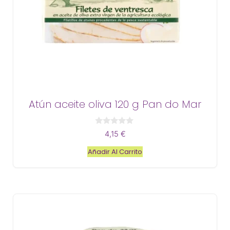
Atún aceite oliva 120 g Pan do Mar
0
4,15
€
d
e
Añadir Al Carrito
5