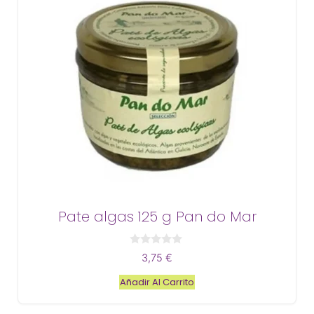
Pate algas 125 g Pan do Mar
0
3,75
€
d
e
Añadir Al Carrito
5