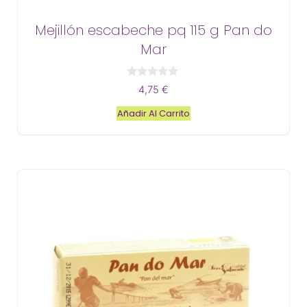
Mejillón escabeche pq 115 g Pan do
Mar
0
4,75
€
d
e
Añadir Al Carrito
5