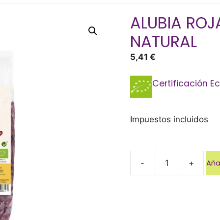
ALUBIA ROJ
NATURAL
5,41
€
Certificación E
Impuestos incluidos
Añad
-
+
ALUBIA
ROJA
500
GR
SOL