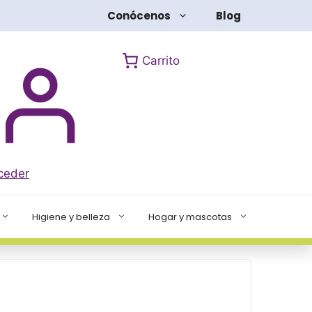
500
Conócenos
Blog
GR
SOL
NATURAL
Carrito
cantidad
ceder
Higiene y belleza
Hogar y mascotas