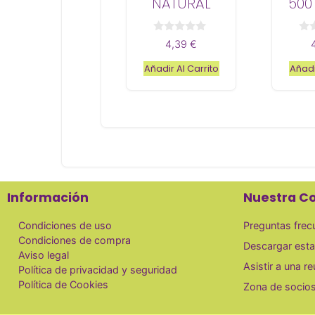
NATURAL
500
0
0
4,39
€
d
d
e
e
Añadir Al Carrito
Añadi
5
5
Información
Nuestra C
Condiciones de uso
Preguntas frec
Condiciones de compra
Descargar esta
Aviso legal
Asistir a una r
Política de privacidad y seguridad
Política de Cookies
Zona de socio