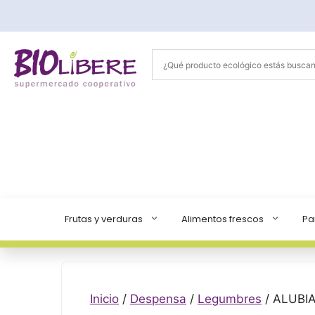
Saltar
al
contenido
Frutas y verduras
Alimentos frescos
Pa
Inicio
/
Despensa
/
Legumbres
/ ALUBI