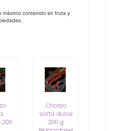
on máximo contenido en fruta y
opiedades.
zo
Chorizo
ta
sarta dulce
 200
200 g
Biobardales