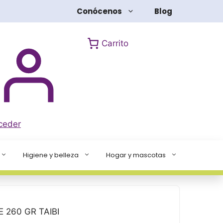
ÁGAVE
Conócenos
Blog
260
GR
TAIBI
Carrito
cantidad
ceder
Higiene y belleza
Hogar y mascotas
260 GR TAIBI