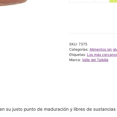
ALBARICOQUE
ÁGAVE
260
GR
TAIBI
cantidad
SKU:
7375
Categorías:
Alimentos sin gl
Etiquetas:
Los más cercano
Marca:
Valle del Taibilla
en su justo punto de maduración y libres de sustancias 