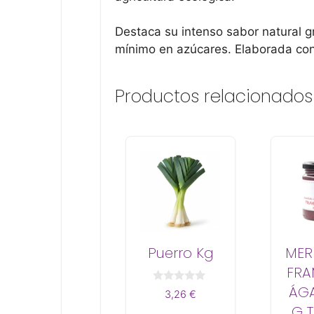
Destaca su intenso sabor natural g
mínimo en azúcares. Elaborada con
Productos relacionados
Puerro Kg
MER
FRA
ÁGA
0
3,26
€
d
G T
e