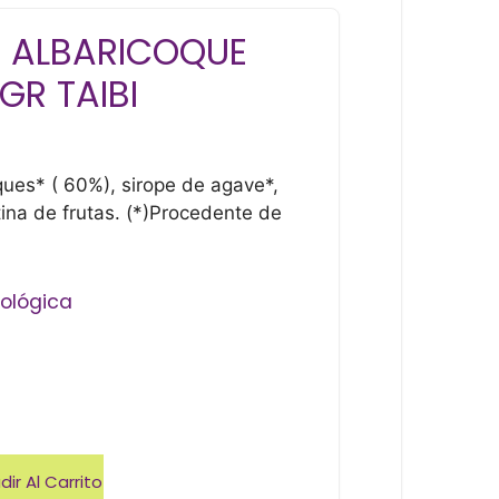
 ALBARICOQUE
GR TAIBI
ques* ( 60%), sirope de agave*,
ina de frutas. (*)Procedente de
cológica
ir Al Carrito