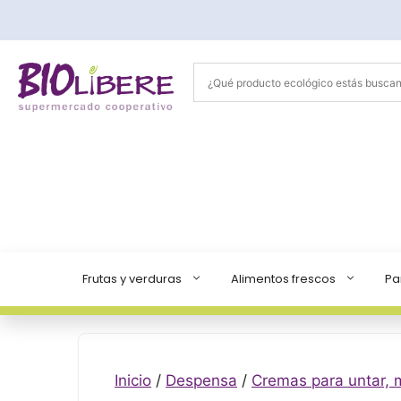
Saltar
al
contenido
Frutas y verduras
Alimentos frescos
Pa
Inicio
/
Despensa
/
Cremas para untar, 