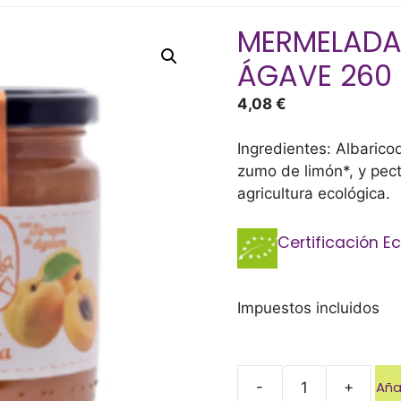
MERMELADA
ÁGAVE 260 
4,08
€
Ingredientes: Albarico
zumo de limón*, y pect
agricultura ecológica.
Certificación E
Impuestos incluidos
Añad
-
+
MERMELADA