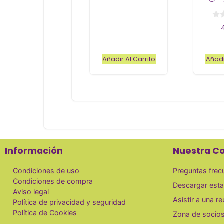
5
0
d
e
5
Añadir Al Carrito
Añadi
Información
Nuestra C
Condiciones de uso
Preguntas frec
Condiciones de compra
Descargar esta
Aviso legal
Asistir a una r
Política de privacidad y seguridad
Política de Cookies
Zona de socio