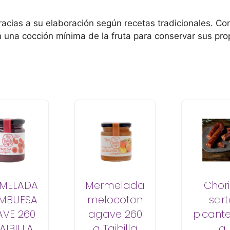
racias a su elaboración según recetas tradicionales. C
 una cocción mínima de la fruta para conservar sus pr
MELADA
Mermelada
Chori
MBUESA
melocoton
sar
VE 260
agave 260
picante
AIBILLA
g Taibilla
g