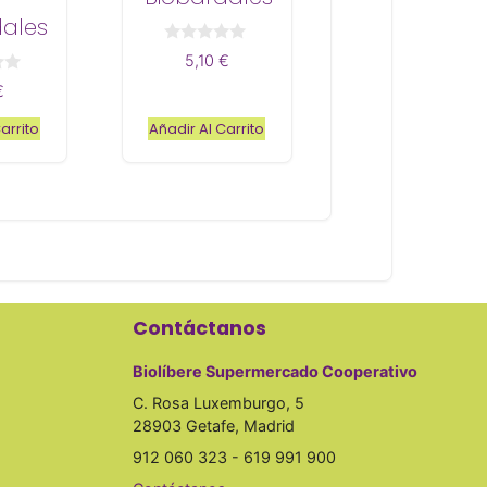
dales
0
5,10
€
d
e
€
5
arrito
Añadir Al Carrito
Contáctanos
Biolíbere Supermercado Cooperativo
C. Rosa Luxemburgo, 5
28903 Getafe, Madrid
912 060 323 - 619 991 900