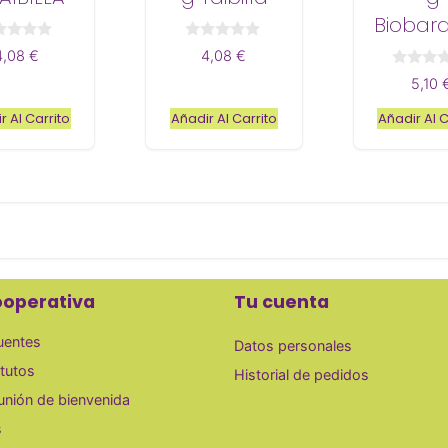
Biobar
0
4,08
€
4,08
€
d
e
0
5,10
5
d
e
r Al Carrito
Añadir Al Carrito
Añadir Al C
5
ooperativa
Tu cuenta
uentes
Datos personales
tutos
Historial de pedidos
eunión de bienvenida
s