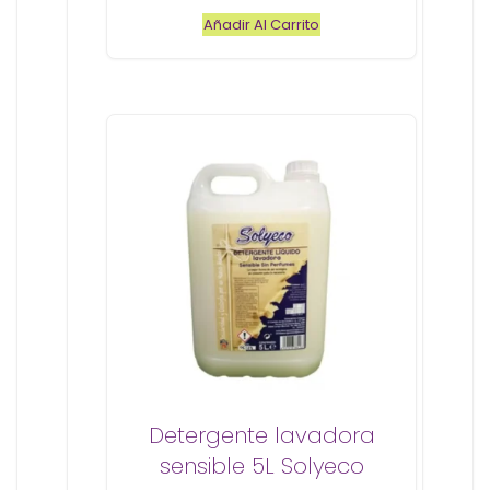
e
Añadir Al Carrito
5
Detergente lavadora
sensible 5L Solyeco