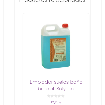
Limpiador suelos baño
brillo 5L Solyeco
0
12,15
€
d