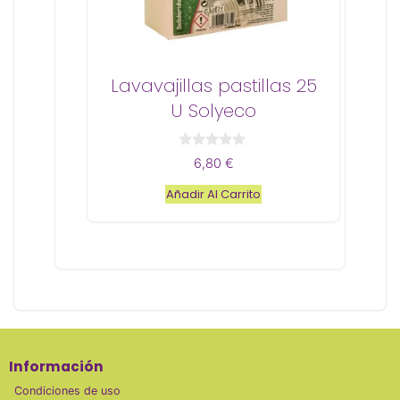
Lavavajillas pastillas 25
U Solyeco
0
6,80
€
d
e
Añadir Al Carrito
5
Información
Condiciones de uso