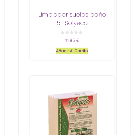
Limpiador suelos baño
5L Solyeco
0
11,85
€
d
e
Añadir Al Carrito
5