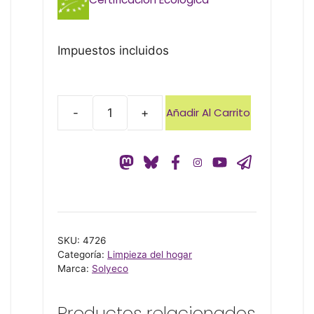
Impuestos incluidos
Añadir Al Carrito
-
+
Detergente
lavadora
sensible
2L
Solyeco
cantidad
SKU:
4726
Categoría:
Limpieza del hogar
Marca:
Solyeco
Productos relacionados