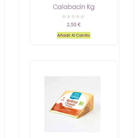
Calabacín Kg
0
2,50
€
d
e
Añadir Al Carrito
5