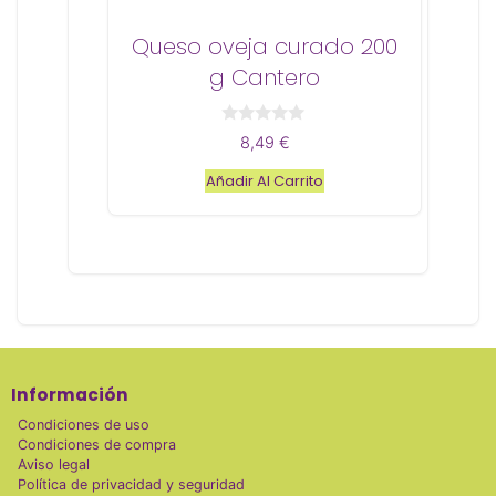
Queso oveja curado 200
g Cantero
0
8,49
€
d
e
Añadir Al Carrito
5
Información
Condiciones de uso
Condiciones de compra
Aviso legal
Política de privacidad y seguridad