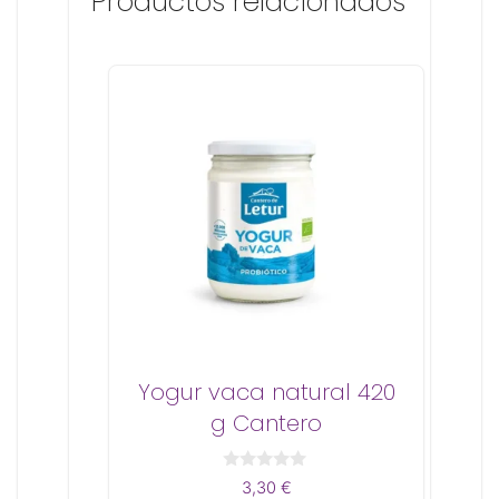
Productos relacionados
Yogur vaca natural 420
g Cantero
0
3,30
€
d