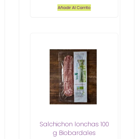
e
Añadir Al Carrito
5
Salchichon lonchas 100
g Biobardales