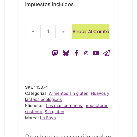
Impuestos incluidos
Añadir Al Carrito
-
+
QUESO
OVEJA
PAST
300
G
LA
FAYA
SKU:
15374
U-
Categorías:
Alimentos sin gluten
,
Huevos y
U
lácteos ecológicos
cantidad
Etiquetas:
Los más cercanos
,
productores
sostento
,
Sin gluten
Marca:
La Faya