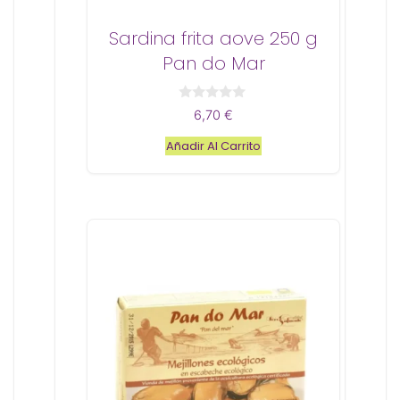
Sardina frita aove 250 g
Pan do Mar
0
6,70
€
d
e
Añadir Al Carrito
5