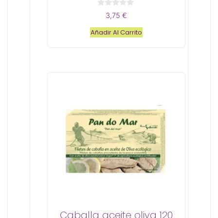
0
3,75
€
d
e
Añadir Al Carrito
5
Caballa aceite oliva 120