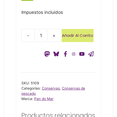
Impuestos incluidos
Añadir Al Carrito
-
+
Tentáculos
poton
salsa
gallega
120
g
Pan
SKU:
5109
cantidad
Categorías:
Conservas
,
Conservas de
pescado
Marca:
Pan do Mar
Productos relacionados