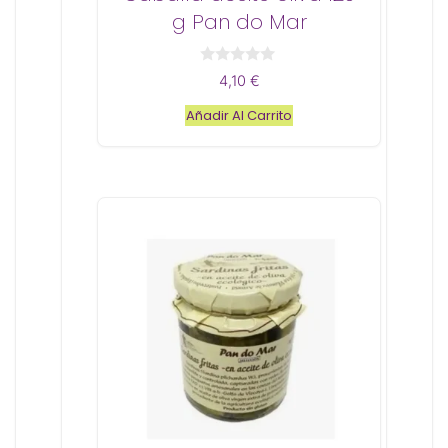
g Pan do Mar
0
4,10
€
d
e
Añadir Al Carrito
5