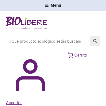
Saltar
Menu
al
contenido
Carrito
Acceder