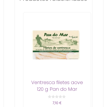
Ventresca filetes aove
120 g Pan do Mar
0
7,10
€
d