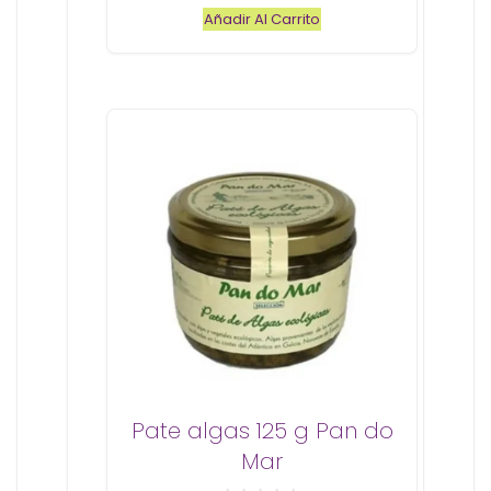
e
Añadir Al Carrito
5
Pate algas 125 g Pan do
Mar