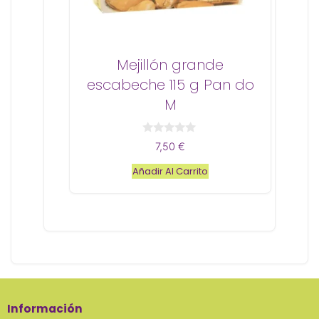
Mejillón grande
escabeche 115 g Pan do
M
0
7,50
€
d
e
Añadir Al Carrito
5
Información